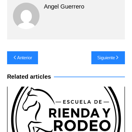
Angel Guerrero
Navegación
Anterior
Siguiente
de
entradas
Related articles