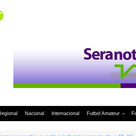
Regional
Nacional
Internacional
Futbol Amateur
F
Categoría Infantil
Categoría Adulta