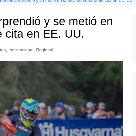
ientos sorprendió y se metió en la final de importante cita en EE. UU.
rprendió y se metió en
e cita en EE. UU.
tes
,
Internacional
,
Regional