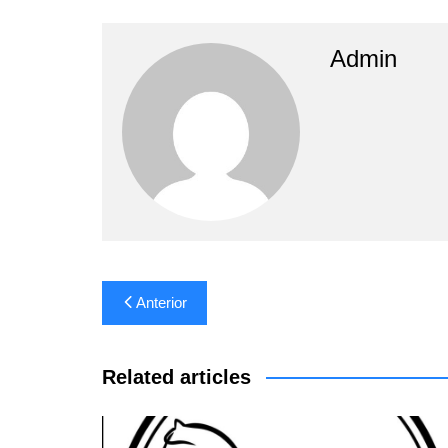
Admin
Navegación
Anterior
de
entradas
Related articles