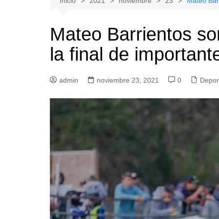
Inicio
2021
noviembre
23
Mateo Barr
Natacion
Hualañe
Mateo Barrientos so
Tenis
Licantén
la final de important
Boxeo
Rauco
Voleibol
Romeral
admin
Gimnasia
noviembre 23, 2021
Sagrada Familia
0
Depor
Teno
Vichuquén