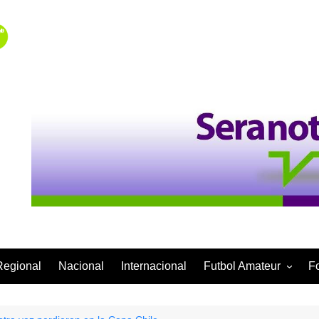
Regional
Nacional
Internacional
Futbol Amateur
F
Categoría Infantil
Categoría Adulta