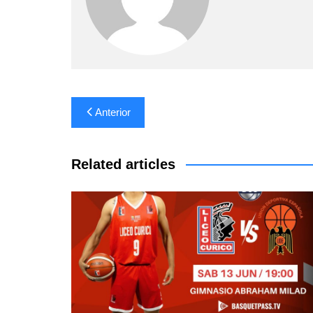
Navegación
Anterior
de
entradas
Related articles