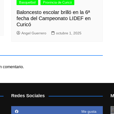
Basquetbol
Provincia de Curicó
Baloncesto escolar brilló en la 6ª
fecha del Campeonato LIDEF en
Curicó
Angel Guerrero
octubre 1, 2025
n comentario.
Redes Sociales
M
Me gusta