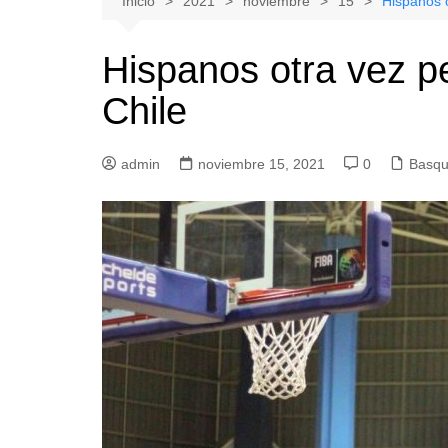
Inicio
2021
noviembre
15
Hispanos o
Natacion
Hualañe
Hispanos otra vez p
Tenis
Licantén
Chile
Boxeo
Rauco
Voleibol
Romeral
admin
Gimnasia
noviembre 15, 2021
Sagrada Familia
0
Basqu
Teno
Vichuquén