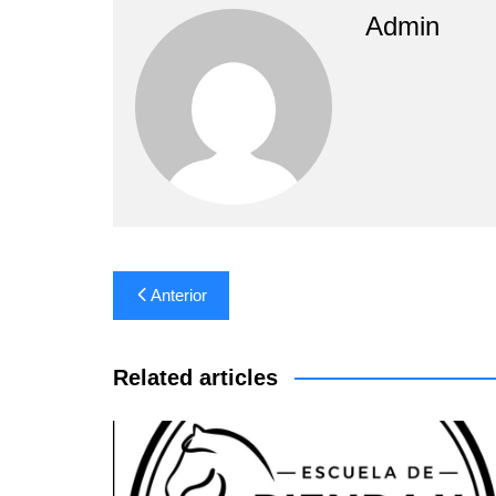
Admin
Navegación
Anterior
de
entradas
Related articles