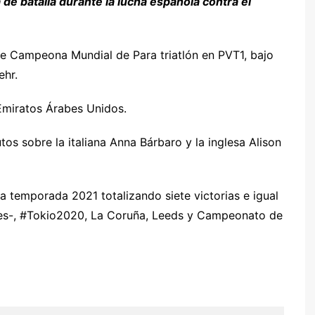
a de batalla durante la lucha española contra el
rse Campeona Mundial de Para triatlón en PVT1, bajo
ehr.
 Emiratos Árabes Unidos.
s sobre la italiana Anna Bárbaro y la inglesa Alison
a temporada 2021 totalizando siete victorias e igual
ones-, #Tokio2020, La Coruña, Leeds y Campeonato de