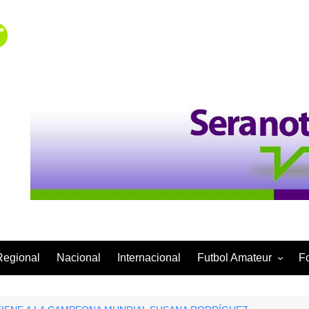
Regional
Nacional
Internacional
Futbol Amateur
F
Categoría Infantil
Categoría Adulta