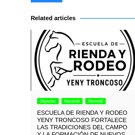
de
entradas
Related articles
Deportes
Nacional
Romeral
ESCUELA DE RIENDA Y RODEO
YENY TRONCOSO FORTALECE
LAS TRADICIONES DEL CAMPO
Y LA FORMACIÓN DE NUEVOS