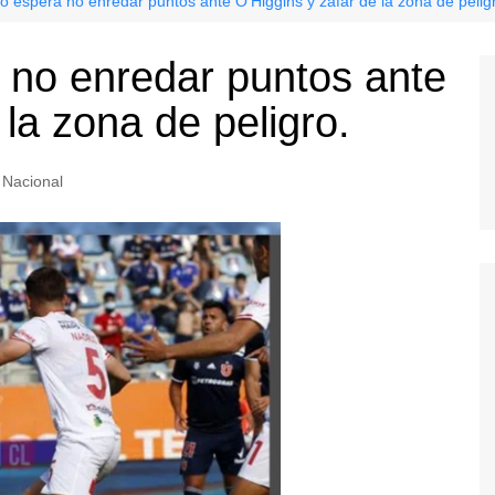
o espera no enredar puntos ante O’Higgins y zafar de la zona de pelig
 no enredar puntos ante
 la zona de peligro.
Nacional