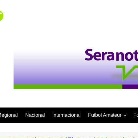
Regional
Nacional
Internacional
Futbol Amateur
F
Categoría Infantil
Categoría Adulta