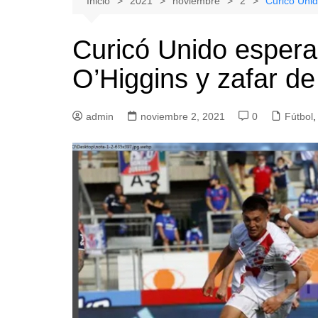
Inicio
2021
noviembre
2
Curicó Unid
Natacion
Hualañe
Curicó Unido espera
Tenis
Licantén
O’Higgins y zafar de
Boxeo
Rauco
Voleibol
Romeral
admin
Gimnasia
noviembre 2, 2021
Sagrada Familia
0
Fútbol
,
Teno
Vichuquén