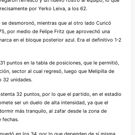
regaron refresco y un nuevo rostro al equipo, lo que
precisamente por Yerko Leiva, a los 62.
e se desmoronó, mientras que al otro lado Curicó
 75, por medio de Felipe Fritz que aprovechó una
rca en el bloque posterior azul. Era el definitivo 1-2
31 puntos en la tabla de posiciones, que le permitió,
ón, sector al cual regresó, luego que Melipilla de
o 32 unidades.
stenta 32 puntos, por lo que el partido, en el estadio
omete ser un duelo de alta intensidad, ya que el
ormir más tranquilo, al zafar desde la zona de
e fechas.
e quedó en los 34, por lo que dependen de sí misma