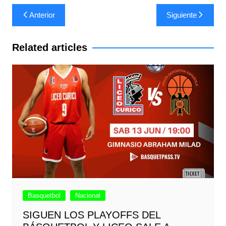
Navegación
Anterior
Siguiente
de
entradas
Related articles
Basquetbol
Nacional
SIGUEN LOS PLAYOFFS DEL