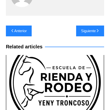
Navegación
Anterior
Siguiente
de
entradas
Related articles