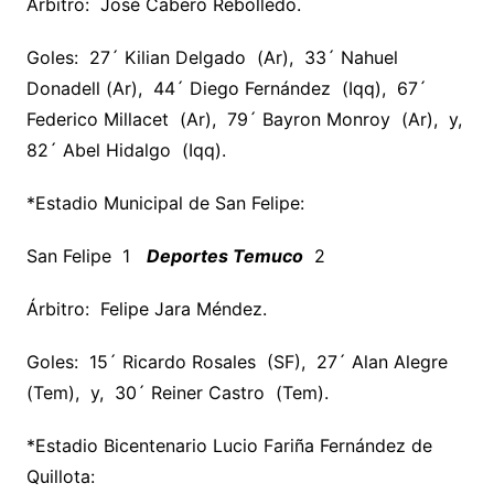
Árbitro: José Cabero Rebolledo.
Goles: 27´ Kilian Delgado (Ar), 33´ Nahuel
Donadell (Ar), 44´ Diego Fernández (Iqq), 67´
Federico Millacet (Ar), 79´ Bayron Monroy (Ar), y,
82´ Abel Hidalgo (Iqq).
*Estadio Municipal de San Felipe:
San Felipe 1
Deportes Temuco
2
Árbitro: Felipe Jara Méndez.
Goles: 15´ Ricardo Rosales (SF), 27´ Alan Alegre
(Tem), y, 30´ Reiner Castro (Tem).
*Estadio Bicentenario Lucio Fariña Fernández de
Quillota: