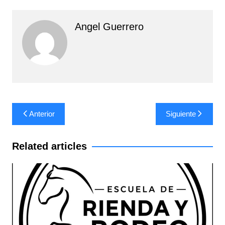
Angel Guerrero
Navegación
Anterior
Siguiente
de
entradas
Related articles