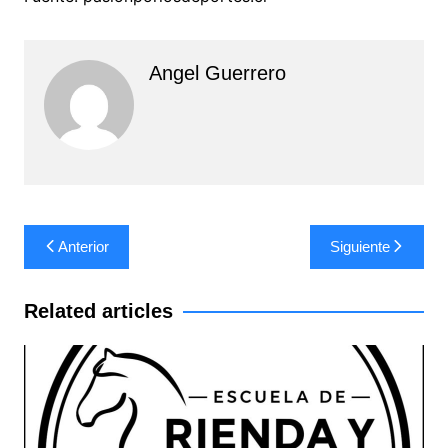
Angel Guerrero
Navegación
Anterior
Siguiente
de
entradas
Related articles