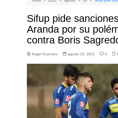
Inicio
2021
agosto
19
Sifup pide sa
Natacion
Hualañe
Sifup pide sanciones
Tenis
Licantén
Aranda por su polé
Boxeo
Rauco
Voleibol
Romeral
contra Boris Sagred
Gimnasia
Sagrada Familia
Teno
Angel Guerrero
agosto 19, 2021
0
Vichuquén