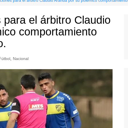
nciones para el árbitro Claudio Aranda por su polémico comportamiento
 para el árbitro Claudio
mico comportamiento
o.
Fútbol
,
Nacional