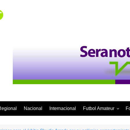
Regional
Nacional
Internacional
Futbol Amateur
F
Categoría Infantil
Categoría Adulta