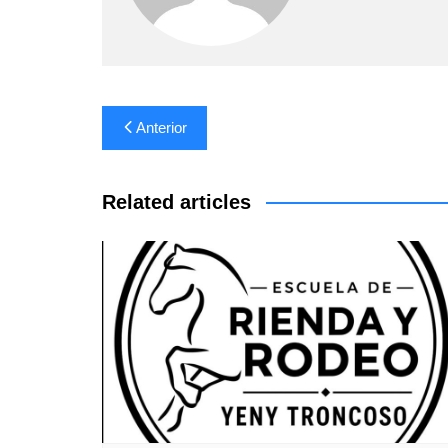
Navegación
Anterior
de
entradas
Related articles