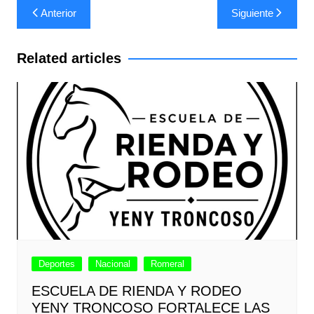
Navegación
Anterior
Siguiente
de
entradas
Related articles
Deportes
Nacional
Romeral
ESCUELA DE RIENDA Y RODEO
YENY TRONCOSO FORTALECE LAS