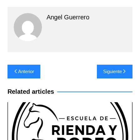
Angel Guerrero
Navegación
Anterior
Siguiente
de
entradas
Related articles