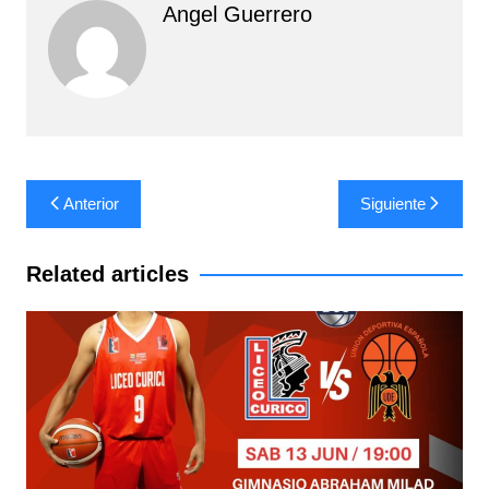
Angel Guerrero
Navegación
Anterior
Siguiente
de
entradas
Related articles