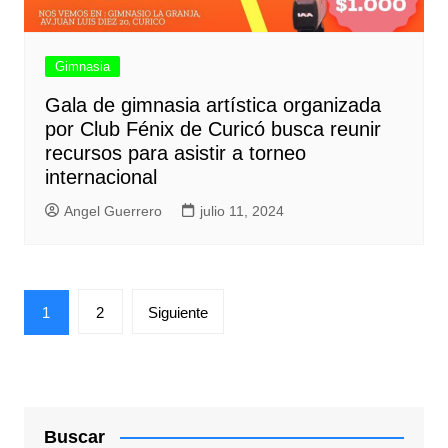
Gimnasia
Gala de gimnasia artística organizada
por Club Fénix de Curicó busca reunir
recursos para asistir a torneo
internacional
Angel Guerrero
julio 11, 2024
Paginación
1
2
Siguiente
de
entradas
Buscar