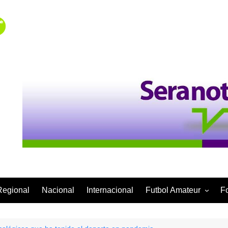
Regional
Nacional
Internacional
Futbol Amateur
F
Categoría Infantil
Categoría Adulta