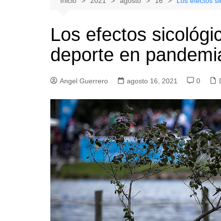
Inicio
2021
agosto
16
Los efectos s
Natacion
Hualañe
Los efectos sicológi
Tenis
Licantén
deporte en pandemi
Boxeo
Rauco
Voleibol
Romeral
Angel Guerrero
Gimnasia
agosto 16, 2021
Sagrada Familia
0
Teno
Vichuquén