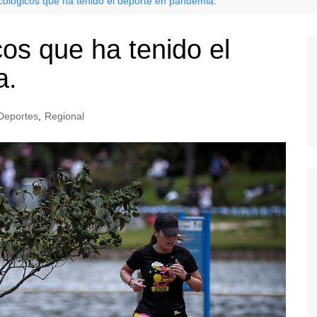
icológicos que ha tenido el deporte en pandemia.
cos que ha tenido el
a.
Deportes
,
Regional